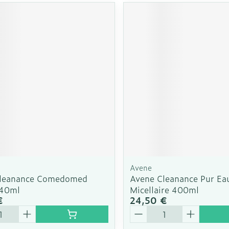
Avene
Cleanance Comedomed
Avene Cleanance Pur Ea
 40ml
Micellaire 400ml
€
24,50 €
é
Quantité