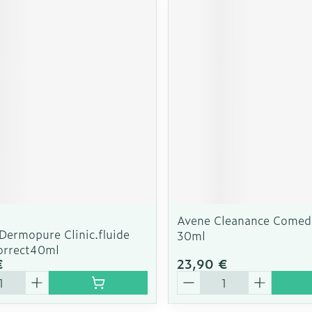
Autobronzants
Rasage
Avene Cleanance Come
Dermopure Clinic.fluide
30ml
Correct40ml
€
23,90 €
é
Quantité