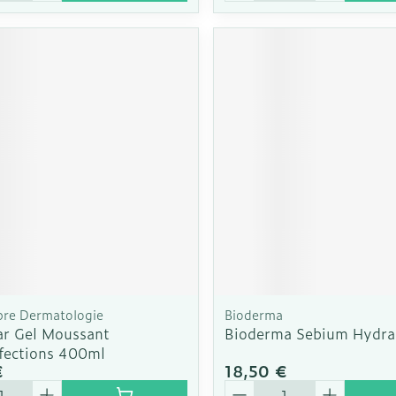
bre Dermatologie
Bioderma
ar Gel Moussant
Bioderma Sebium Hydra
fections 400ml
€
18,50 €
é
Quantité