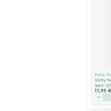
Cheveux
Piluliers et ac
Soins du visa
Taches de pig
Peau sensible
irritée
Peau mixte
Vichy, V
Vichy N
Peau terne
3en1 12
17,95 
Afficher plus
Quantit