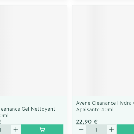
Avene Cleanance Hydra
leanance Gel Nettoyant
Apaisante 40ml
00ml
€
22,90 €
é
Quantité