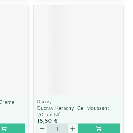
 Creme
Ducray
Ducray Keracnyl Gel Moussant
200ml Nf
15,50 €
Quantité