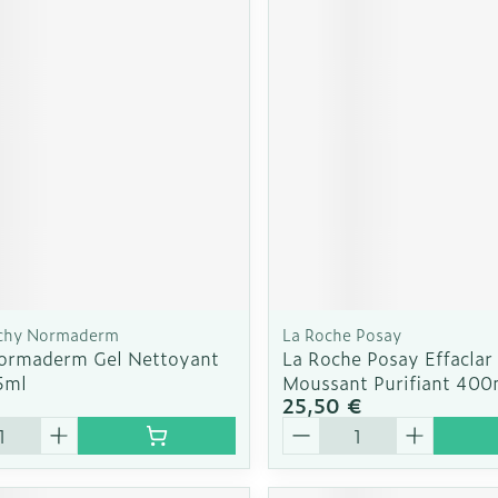
Soin intim
Ombres à paupières
Massage
Afficher plus
cessoires
Masques chirurgique
Afficher pl
ge
Compléments
Répulsifs a
nutritionnels
mentation
 - peau
ichy Normaderm
La Roche Posay
ormaderm Gel Nettoyant
La Roche Posay Effaclar
5ml
Moussant Purifiant 400
€
25,50 €
é
Quantité