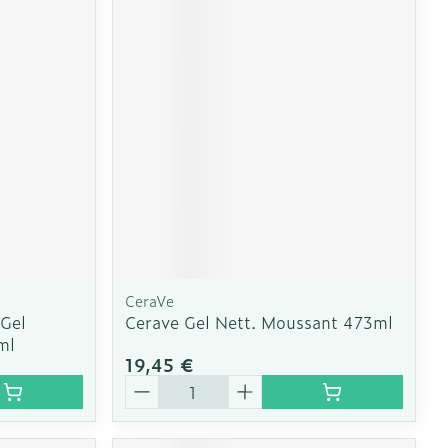
e
Eau micellaire
Yeux
us
Afficher plus
nti-insectes
Senteur
CeraVe
 Gel
Cerave Gel Nett. Moussant 473ml
ml
19,45 €
Quantité