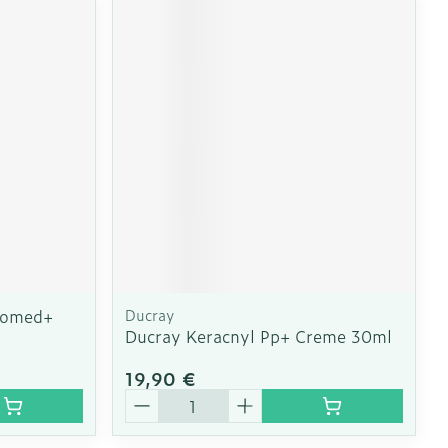
CBD
domed+
Ducray
Ducray Keracnyl Pp+ Creme 30ml
19,90 €
Quantité