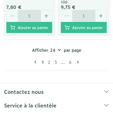
100
7,80 €
9,75 €
Quantité
Quantité
Ajouter au panier
Ajouter au panier
Afficher
par page
Pages
Vous lisez actuellement la page
Page
Page
Page
1
2
3
...
6
Contactez nous
Service à la clientèle