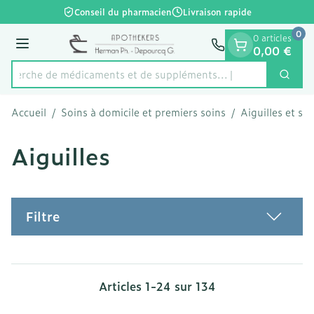
Diapositive 1 de 1
Aller au contenu
Conseil du pharmacien
Livraison rapide
0
0 articles
Menu
0,00 €
Recherche de médicaments et d
Cherc
Rechercher
Accueil
/
Soins à domicile et premiers soins
/
Aiguilles et se
Aiguilles
Filtre
Articles
1
-
24
sur
134