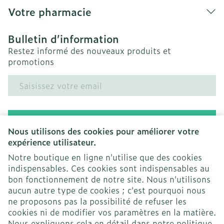
Votre pharmacie
Bulletin d’information
Restez informé des nouveaux produits et
promotions
Adresse mail
Inscription
Nous utilisons des cookies pour améliorer votre
expérience utilisateur.
En cliquant sur s'abonner, vous vous abonnez à notre
newsletter et acceptez notre
politique de confidentialité
.
Notre boutique en ligne n'utilise que des cookies
indispensables. Ces cookies sont indispensables au
bon fonctionnement de notre site. Nous n'utilisons
aucun autre type de cookies ; c'est pourquoi nous
ne proposons pas la possibilité de refuser les
cookies ni de modifier vos paramètres en la matière.
Nous expliquons cela en détail dans notre
politique