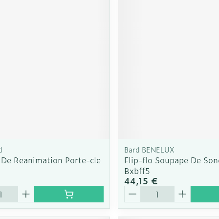
d
Bard BENELUX
De Reanimation Porte-cle
Flip-flo Soupape De Son
Bxbff5
44,15 €
é
Quantité