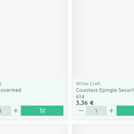
Soin intim
Ombres à paupières
Massage
Afficher plus
cessoires
Masques chirurgique
Afficher pl
ge
Compléments
Répulsifs a
nutritionnels
mentation
 - peau
d
White Craft
Covarmed
Countess Epingle Securi
614
3,36 €
é
Quantité