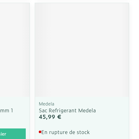
Medela
95mm 1
Sac Refrigerant Medela
45,99 €
En rupture de stock
ier