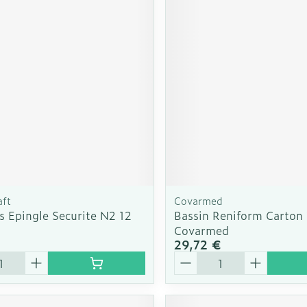
Autobronzants
Rasage
aft
Covarmed
s Epingle Securite N2 12
Bassin Reniform Carton
Covarmed
29,72 €
é
Quantité