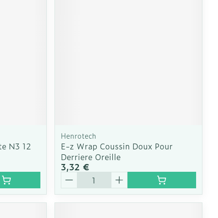
e
Eau micellaire
Yeux
us
Afficher plus
nti-insectes
Senteur
Henrotech
te N3 12
E-z Wrap Coussin Doux Pour
Derriere Oreille
3,32 €
Quantité