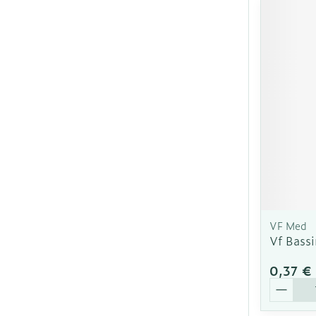
VF Med
Vf Bass
0,37 €
Quantit