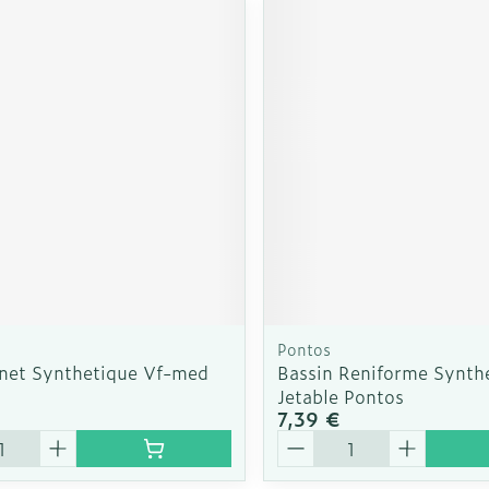
Pontos
inet Synthetique Vf-med
Bassin Reniforme Synth
Jetable Pontos
7,39 €
é
Quantité