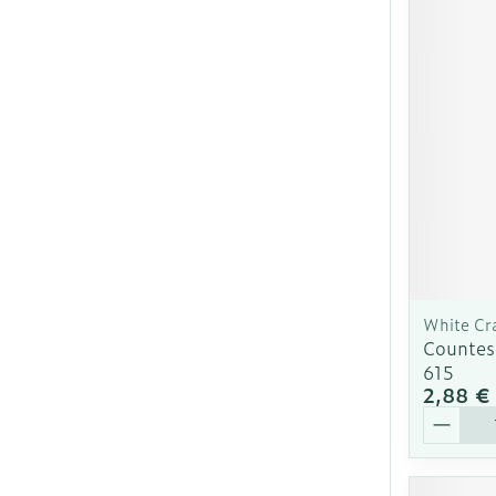
Ronflement
White Cr
Countes
615
2,88 €
Quantit