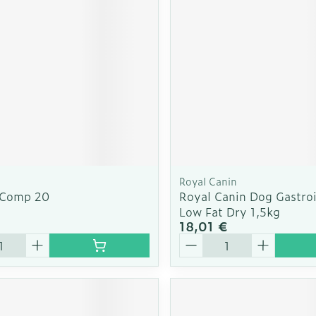
Soin intim
Ombres à paupières
Massage
Afficher plus
cessoires
Masques chirurgique
Afficher pl
ge
Compléments
Répulsifs a
nutritionnels
mentation
 - peau
Royal Canin
 Comp 20
Royal Canin Dog Gastroi
Low Fat Dry 1,5kg
€
18,01 €
é
Quantité