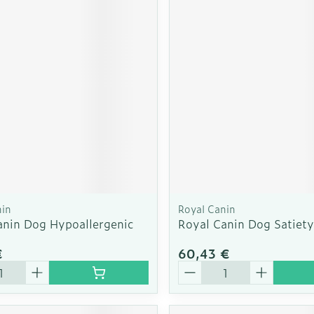
nin
Royal Canin
anin Dog Hypoallergenic
Royal Canin Dog Satiet
€
60,43 €
é
Quantité