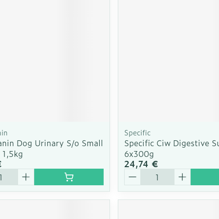
Autobronzants
Rasage
nin
Specific
anin Dog Urinary S/o Small
Specific Ciw Digestive 
 1,5kg
6x300g
€
24,74 €
é
Quantité