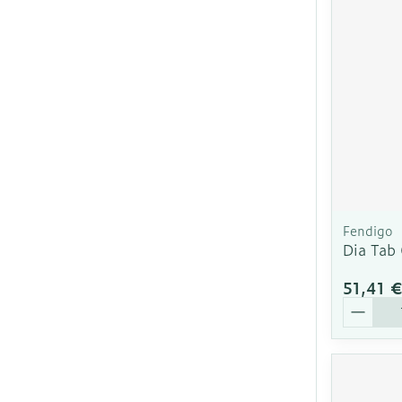
Cheveux
Piluliers et ac
Soins du visa
Taches de pig
Peau sensible
Fendigo
irritée
Dia Tab
Peau mixte
51,41 
Peau terne
Quantit
Afficher plus