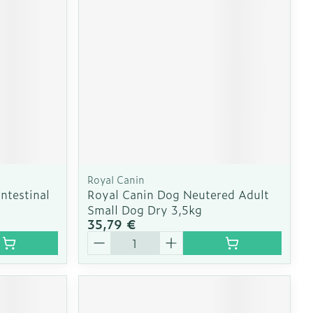
e
Eau micellaire
Yeux
us
Afficher plus
nti-insectes
Senteur
Royal Canin
ntestinal
Royal Canin Dog Neutered Adult
Small Dog Dry 3,5kg
35,79 €
Quantité