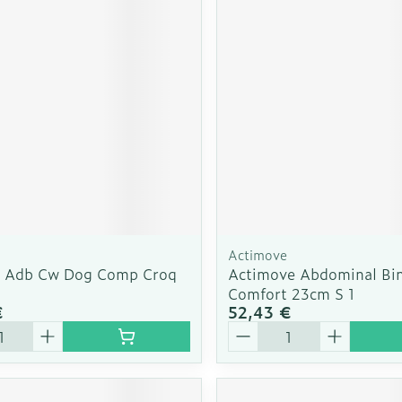
Actimove
n Adb Cw Dog Comp Croq
Actimove Abdominal Bi
Comfort 23cm S 1
€
52,43 €
é
Quantité