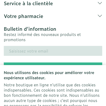
Service à la clientèle
Votre pharmacie
Bulletin d’information
Restez informé des nouveaux produits et
promotions
Adresse mail
Inscription
Nous utilisons des cookies pour améliorer votre
expérience utilisateur.
En cliquant sur s'abonner, vous vous abonnez à notre
newsletter et acceptez notre
politique de confidentialité
.
Notre boutique en ligne n'utilise que des cookies
indispensables. Ces cookies sont indispensables au
bon fonctionnement de notre site. Nous n'utilisons
aucun autre type de cookies ; c'est pourquoi nous
ne proposons pas la possibilité de refuser les