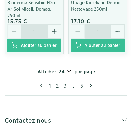
Bioderma Sensibio H2o
Uriage Roseliane Dermo
Ar Sol Micell. Demaq.
Nettoyage 250ml
250ml
15,75 €
17,10 €
Quantité
Quantité
Ajouter au panier
Ajouter au panier
Afficher
par page
Pages
Vous lisez actuellement la page
Page
Page
Page
1
2
3
...
5
Contactez nous