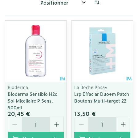
Trier par:
Bioderma
La Roche Posay
Bioderma Sensibio H2o
Lrp Effaclar Duo+m Patch
Sol Micellaire P Sens.
Boutons Multi-target 22
500ml
20,45 €
13,50 €
Quantité
Quantité