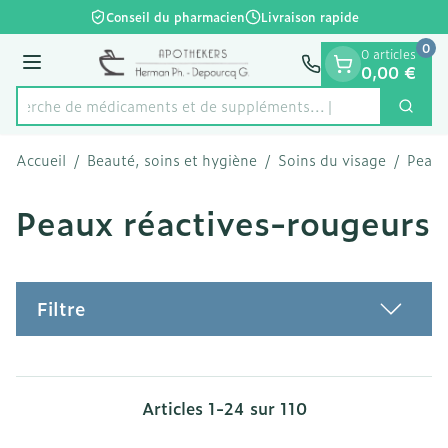
Diapositive 1 de 1
Aller au contenu
Conseil du pharmacien
Livraison rapide
0
0 articles
Menu
0,00 €
Recherche de médicaments et
Cherc
Rechercher
Accueil
/
Beauté, soins et hygiène
/
Soins du visage
/
Peaux
Peaux réactives-rougeurs
Filtre
Articles
1
-
24
sur
110