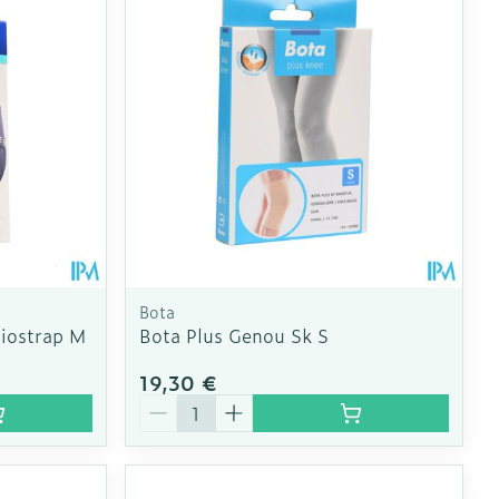
Bota
siostrap M
Bota Plus Genou Sk S
19,30 €
Quantité