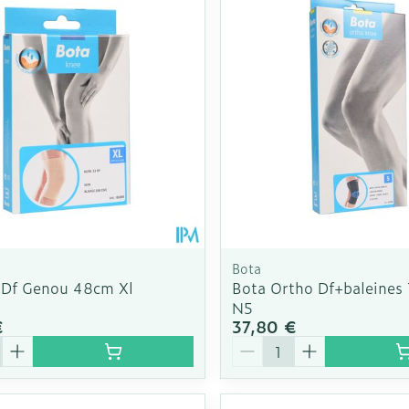
Bota
 Df Genou 48cm Xl
Bota Ortho Df+baleines
N5
€
37,80 €
é
Quantité