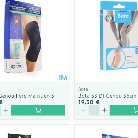
Bota
Genouillere Maintien 3
Bota 33 Df Genou 36cm
€
19,30 €
é
Quantité