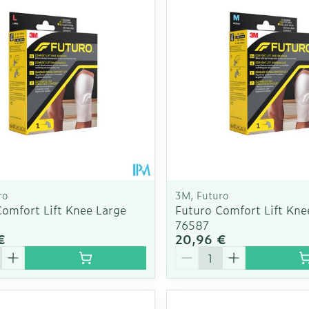
ge
Mascaras
Afficher pl
Soin intim
Ombres à paupières
Massage
Afficher plus
cessoires
Masques chirurgique
Afficher pl
ge
Compléments
Répulsifs a
nutritionnels
mentation
 - peau
ro
3M, Futuro
Comfort Lift Knee Large
Futuro Comfort Lift Kn
76587
€
20,96 €
é
Quantité