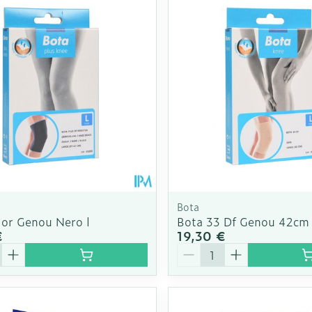
Autobronzants
Rasage
Bota
lor Genou Nero l
Bota 33 Df Genou 42cm 
€
19,30 €
é
Quantité