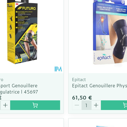
ro
Epitact
port Genouillere
Epitact Genouillere Phy
gulatrice l 45697
€
61,50 €
é
Quantité