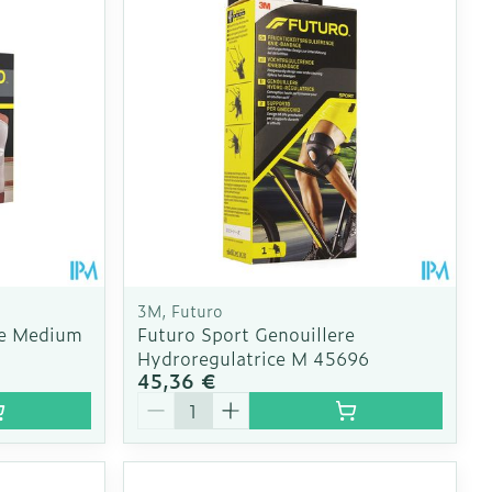
us
e
Eau micellaire
Yeux
us
Afficher plus
nti-insectes
Senteur
3M, Futuro
ee Medium
Futuro Sport Genouillere
Hydroregulatrice M 45696
45,36 €
Quantité