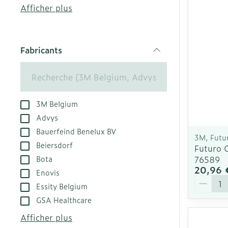
Afficher plus
Accessoires a
Crème, gel et
Pieds et jamb
Oxygène
Pieds secs, cal
Fabricants
crevasses
filter
Système respi
Ampoules
Callosités
Muscles et art
3M Belgium
Cors
Advys
Aiguilles et s
Afficher plus
Bauerfeind Benelux BV
3M, Futu
Infections
Seringues
Beiersdorf
Futuro C
76589
Bota
Solution injec
Spécifiquemen
20,96 
Enovis
hommes
Aiguilles
Quantit
Essity Belgium
Poux
Aiguilles styl
Soins du corp
GSA Healthcare
Afficher plus
Déodorants
Afficher plus
Diagnostique