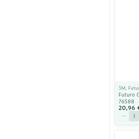
Soins du visa
Cheveux
Piluliers et ac
Soins du visa
Taches de pig
Peau sensible
irritée
3M, Futu
Futuro 
Peau mixte
76588
20,96 
Peau terne
Quantit
Afficher plus