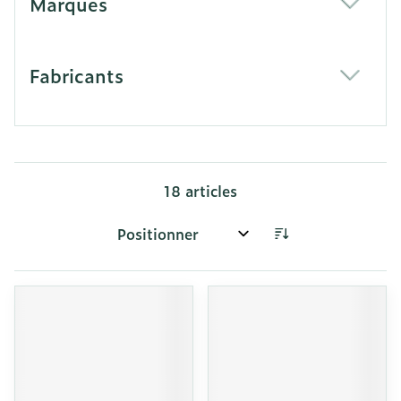
Marques
filter
Fabricants
filter
18
articles
Trier par: