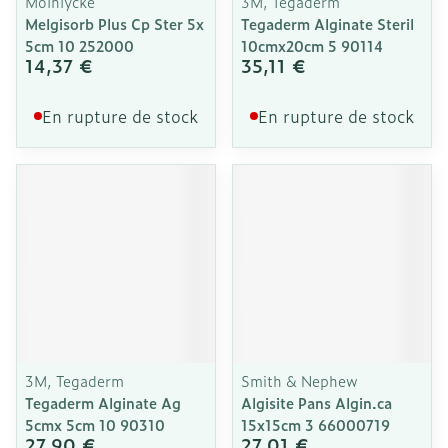
Molnlycke
3M, Tegaderm
Melgisorb Plus Cp Ster 5x
Tegaderm Alginate Steril
5cm 10 252000
10cmx20cm 5 90114
14,37 €
35,11 €
En rupture de stock
En rupture de stock
3M, Tegaderm
Smith & Nephew
Tegaderm Alginate Ag
Algisite Pans Algin.ca
5cmx 5cm 10 90310
15x15cm 3 66000719
27,90 €
27,01 €