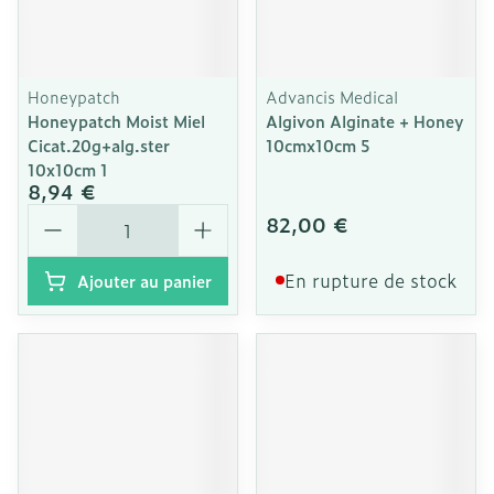
Honeypatch
Advancis Medical
Honeypatch Moist Miel
Algivon Alginate + Honey
Cicat.20g+alg.ster
10cmx10cm 5
10x10cm 1
8,94 €
Quantité
82,00 €
En rupture de stock
Ajouter au panier