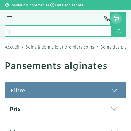
Aller au contenu
Conseil du pharmacien
Livraison rapide
Menu
Cherc
Rechercher
Accueil
/
Soins à domicile et premiers soins
/
Soins des plaie
Pansements alginates
Filtre
Passer à la liste des produits
Prix
filter