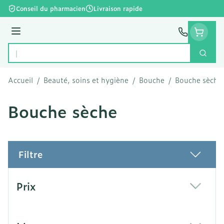
Aller au contenu
Conseil du pharmacien
Livraison rapide
Menu
Cherc
Rechercher
Accueil
/
Beauté, soins et hygiène
/
Bouche
/
Bouche sèche
Bouche sèche
Filtre
Passer à la liste des produits
Prix
filter