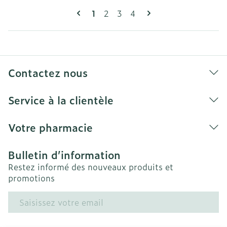
Pages
Vous lisez actuellement la page
Page
Page
Page
1
2
3
4
Contactez nous
Service à la clientèle
Votre pharmacie
Bulletin d’information
Restez informé des nouveaux produits et
promotions
Adresse mail