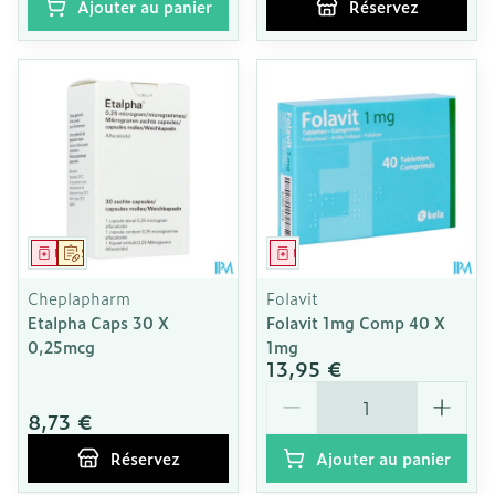
Ajouter au panier
Réservez
Médicament
Sur prescription
Médicament
Cheplapharm
Folavit
Etalpha Caps 30 X
Folavit 1mg Comp 40 X
0,25mcg
1mg
13,95 €
Quantité
8,73 €
Réservez
Ajouter au panier