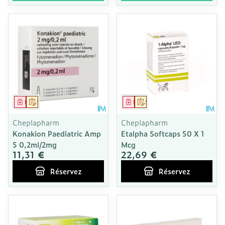
Médicament
Sur prescription
Médicament
Sur prescription
Cheplapharm
Cheplapharm
Konakion Paediatric Amp
Etalpha Softcaps 50 X 1
5 0,2ml/2mg
Mcg
11,31 €
22,69 €
Réservez
Réservez