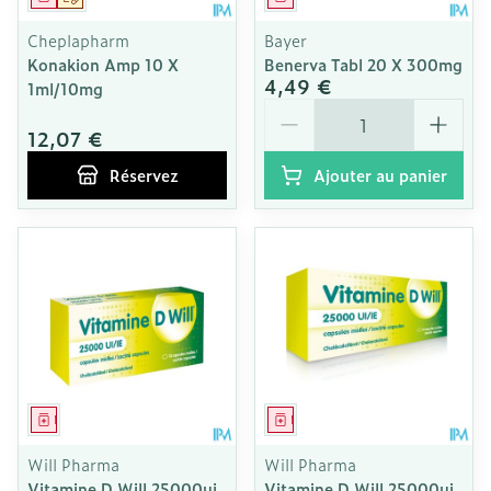
Cheplapharm
Bayer
Konakion Amp 10 X
Benerva Tabl 20 X 300mg
4,49 €
1ml/10mg
Quantité
12,07 €
Réservez
Ajouter au panier
Médicament
Médicament
Will Pharma
Will Pharma
Vitamine D Will 25000ui
Vitamine D Will 25000ui