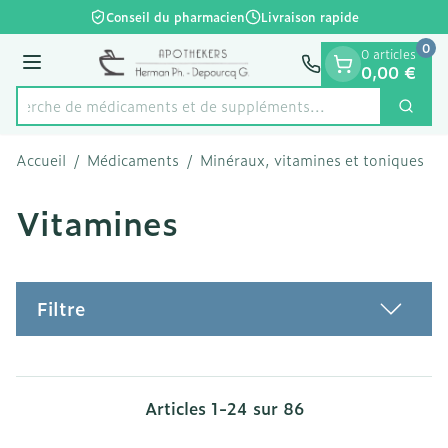
Diapositive 1 de 1
Aller au contenu
Conseil du pharmacien
Livraison rapide
0
0 articles
Menu
0,00 €
Recherche de médicaments et de
Cherc
Rechercher
Accueil
/
Médicaments
/
Minéraux, vitamines et toniques
/
Vitamines
Filtre
Articles
1
-
24
sur
86