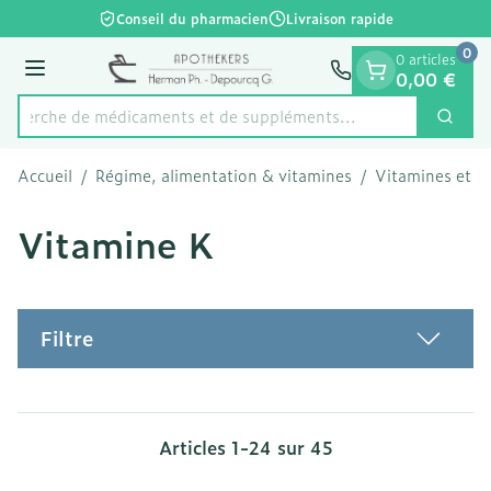
Diapositive 1 de 1
Aller au contenu
Conseil du pharmacien
Livraison rapide
0
0 articles
Menu
0,00 €
Recherche de médicaments et de
Cherc
Rechercher
Accueil
/
Régime, alimentation & vitamines
/
Vitamines et c
Vitamine K
Filtre
Articles
1
-
24
sur
45