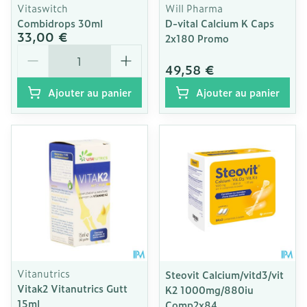
Vitaswitch
Will Pharma
Combidrops 30ml
D-vital Calcium K Caps
33,00 €
2x180 Promo
Quantité
49,58 €
Ajouter au panier
Ajouter au panier
Vitanutrics
Steovit Calcium/vitd3/vit
Vitak2 Vitanutrics Gutt
K2 1000mg/880iu
15ml
Comp2x84