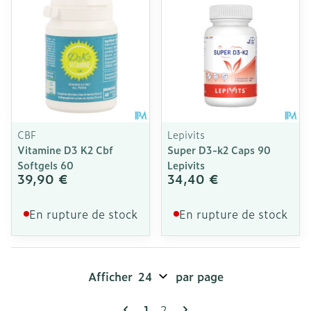
CBF
Lepivits
Vitamine D3 K2 Cbf
Super D3-k2 Caps 90
Softgels 60
Lepivits
39,90 €
34,40 €
En rupture de stock
En rupture de stock
Afficher
par page
Pages
Vous lisez actuellement la pag
Page
1
2