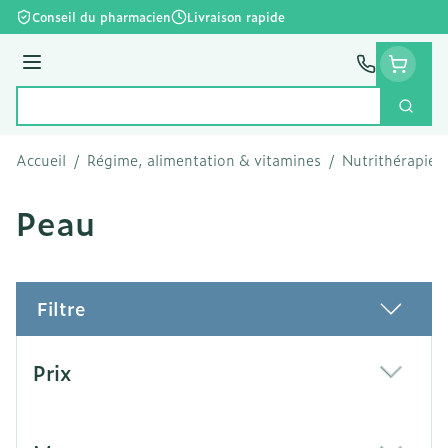
Aller au contenu
Conseil du pharmacien
Livraison rapide
Menu
Cherc
Rechercher
Accueil
/
Régime, alimentation & vitamines
/
Nutrithérapie e
Peau
Filtre
Passer à la liste des produits
Prix
filter