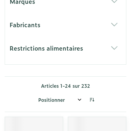
Marques
filter
Fabricants
filter
Restrictions alimentaires
filter
Articles
1
-
24
sur
232
Trier par: