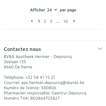
Afficher
par page
Pages
Vous lisez actuellement la page
Page
Page
Page
1
2
3
...
10
Contactez nous
BVBA Apotheek Herman - Depourcq
Zeelaan 135
8660
De Panne
Téléphone:
+32 58 41 15 21
Courriel:
apo.herman.depourcq@
skynet.be
Numéro de licence:
380806
Pharmacien responsable:
Geertrui Depourcq
Numéro TVA:
BE0864703827