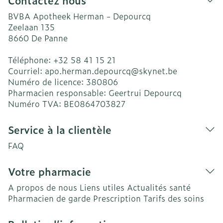
Contactez nous
BVBA Apotheek Herman - Depourcq
Zeelaan 135
8660
De Panne
Téléphone:
+32 58 41 15 21
Courriel:
apo.herman.depourcq@
skynet.be
Numéro de licence:
380806
Pharmacien responsable:
Geertrui Depourcq
Numéro TVA:
BE0864703827
Service à la clientèle
FAQ
Votre pharmacie
A propos de nous
Liens utiles
Actualités santé
Pharmacien de garde
Prescription
Tarifs des soins