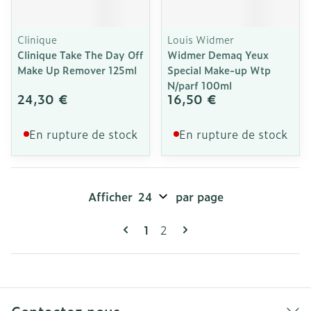
Clinique
Louis Widmer
Clinique Take The Day Off
Widmer Demaq Yeux
Make Up Remover 125ml
Special Make-up Wtp
N/parf 100ml
24,30 €
16,50 €
En rupture de stock
En rupture de stock
Afficher
par page
Pages
Vous lisez actuellement la pag
Page
1
2