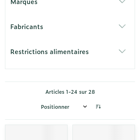
Marques
filter
Fabricants
filter
Restrictions alimentaires
filter
Articles
1
-
24
sur
28
Trier par: