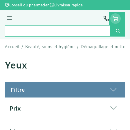
Aller au contenu
Conseil du pharmacien
Livraison rapide
Menu
Cherc
Rechercher
Accueil
/
Beauté, soins et hygiène
/
Démaquillage et nettoy
Yeux
Filtre
Passer à la liste des produits
Prix
filter