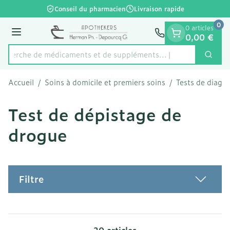
Diapositive 1 de 1
Aller au contenu
Conseil du pharmacien
Livraison rapide
0
0 articles
Menu
0,00 €
echerche de médicaments et de suppléments...
Cherc
Rechercher
Accueil
/
Soins à domicile et premiers soins
/
Tests de diagno
Test de dépistage de
drogue
Filtre