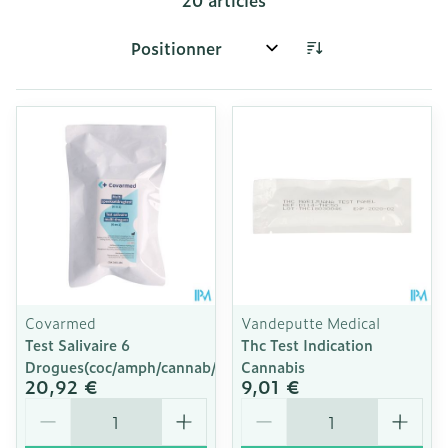
20
articles
Trier par:
Covarmed
Vandeputte Medical
Test Salivaire 6
Thc Test Indication
Drogues(coc/amph/cannab/opiat/xtc
Cannabis
20,92 €
9,01 €
Quantité
Quantité