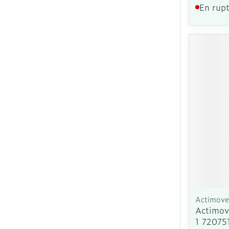
En rupt
Actimove
Actimov
1 72075