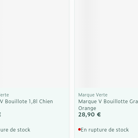
Soin intim
Ombres à paupières
Massage
Afficher plus
cessoires
Masques chirurgique
Afficher pl
ge
Compléments
Répulsifs a
nutritionnels
mentation
 - peau
erte
Marque Verte
 Bouillote 1,8l Chien
Marque V Bouillotte Gr
Orange
€
28,90 €
ure de stock
En rupture de stock