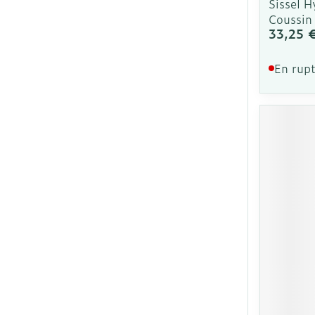
Sissel 
Coussin
33,25 
En rupt