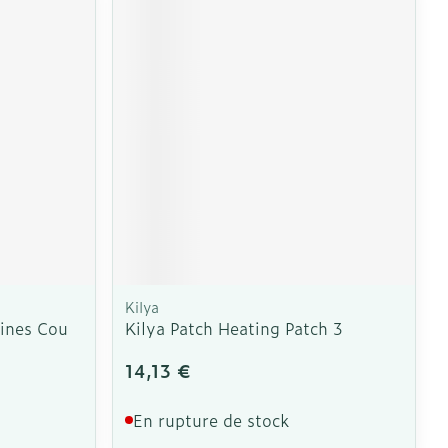
e
Eau micellaire
Yeux
us
Afficher plus
nti-insectes
Senteur
Kilya
aines Cou
Kilya Patch Heating Patch 3
14,13 €
En rupture de stock