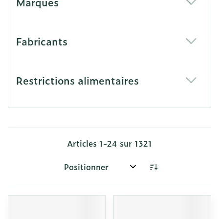
Marques
filter
Fabricants
filter
Restrictions alimentaires
filter
Articles
1
-
24
sur
1321
Trier par: