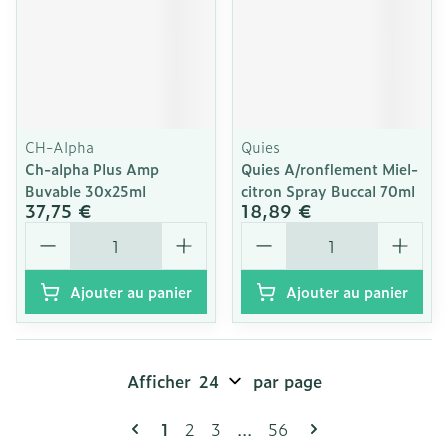
CH-Alpha
Quies
Ch-alpha Plus Amp
Quies A/ronflement Miel-
Buvable 30x25ml
citron Spray Buccal 70ml
37,75 €
18,89 €
Quantité
Quantité
Ajouter au panier
Ajouter au panier
Afficher
par page
Pages
Vous lisez actuellement la page
Page
Page
Page
1
2
3
...
56