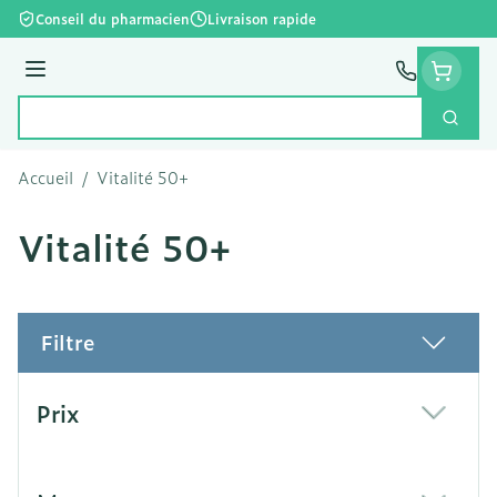
Aller au contenu
Conseil du pharmacien
Livraison rapide
Menu
Cherc
Rechercher
Accueil
/
Vitalité 50+
Vitalité 50+
Filtre
Passer à la liste des produits
Prix
filter