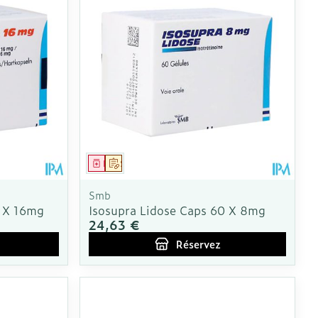
CBD
Médicament
Sur prescription
Smb
0 X 16mg
Isosupra Lidose Caps 60 X 8mg
24,63 €
Réservez