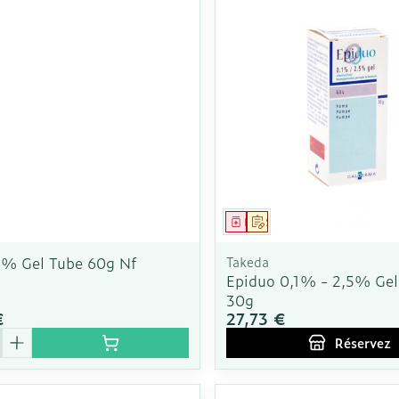
ment
Médicament
Sur prescription
5% Gel Tube 60g Nf
Takeda
Epiduo 0,1% - 2,5% Ge
30g
€
27,73 €
é
Réservez