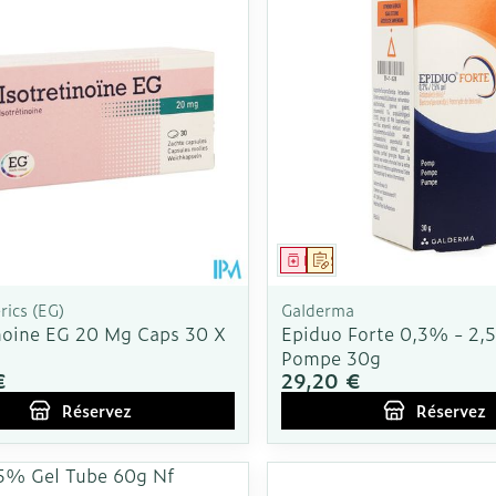
ment
 prescription
Médicament
Sur prescription
ics (EG)
Galderma
inoine EG 20 Mg Caps 30 X
Epiduo Forte 0,3% - 2,
Pompe 30g
€
29,20 €
Réservez
Réservez