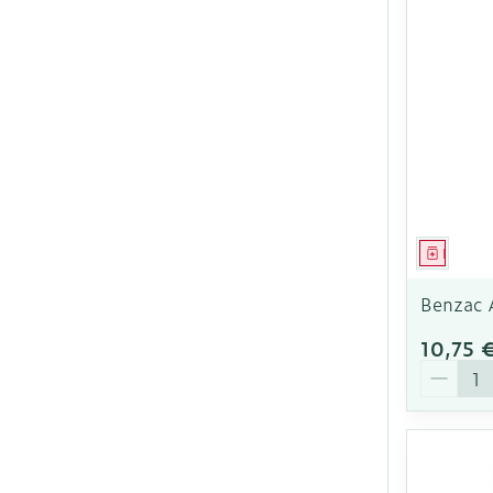
Ronflement
Médica
Benzac 
10,75 
Quantit