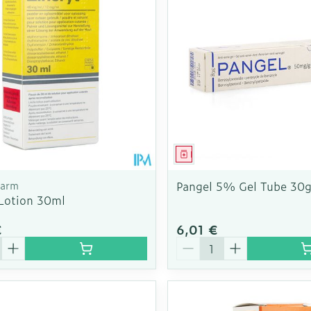
ment
Médicament
harm
Pangel 5% Gel Tube 30
 Lotion 30ml
€
6,01 €
é
Quantité