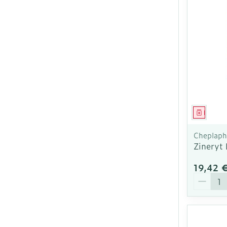
Médica
Cheplap
Zineryt
19,42 
Quantit