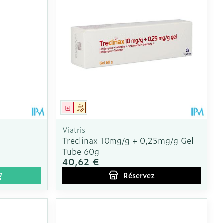
us
e
Eau micellaire
Yeux
us
Afficher plus
nti-insectes
Senteur
Médicament
Sur prescription
Viatris
Treclinax 10mg/g + 0,25mg/g Gel
Tube 60g
40,62 €
Réservez