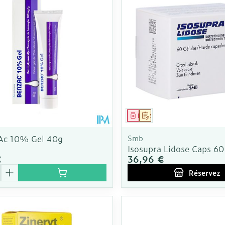
Autobronzants
Rasage
ment
Médicament
Sur prescription
Ac 10% Gel 40g
Smb
Isosupra Lidose Caps 6
€
36,96 €
é
Réservez