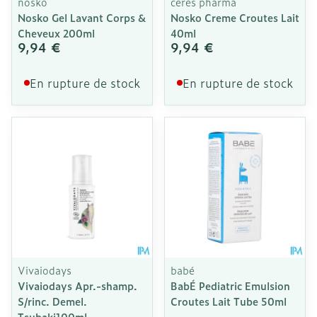
nosko
ceres pharma
Nosko Gel Lavant Corps &
Nosko Creme Croutes Lait
Cheveux 200ml
40ml
9,94 €
9,94 €
En rupture de stock
En rupture de stock
Vivaiodays
babé
Vivaiodays Apr.-shamp.
BabÉ Pediatric Emulsion
S/rinc. Demel.
Croutes Lait Tube 50ml
Tsubaki100ml