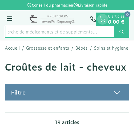
Diapositive 1 de 1
Aller au contenu
Conseil du pharmacien
Livraison rapide
0
0 articles
Menu
0,00 €
echerche de médicaments et de suppléments...
Cherc
Rechercher
Accueil
/
Grossesse et enfants
/
Bébés
/
Soins et hygiene
/
Croûtes de lait - cheveux
Filtre
19
articles