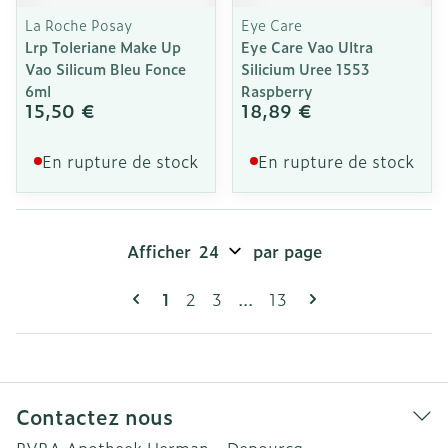
La Roche Posay
Eye Care
Lrp Toleriane Make Up
Eye Care Vao Ultra
Vao Silicum Bleu Fonce
Silicium Uree 1553
6ml
Raspberry
15,50 €
18,89 €
En rupture de stock
En rupture de stock
Afficher
par page
Pages
Vous lisez actuellement la page
Page
Page
Page
1
2
3
...
13
Contactez nous