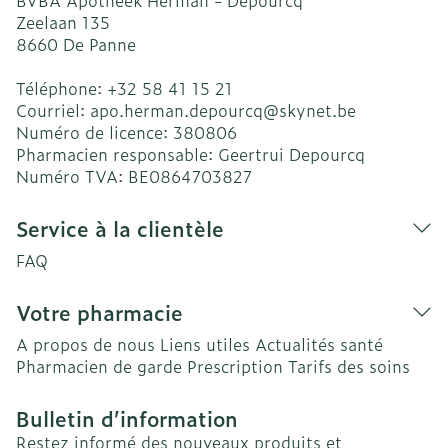
BVBA Apotheek Herman - Depourcq
Zeelaan 135
8660
De Panne
Téléphone:
+32 58 41 15 21
Courriel:
apo.herman.depourcq@
skynet.be
Numéro de licence:
380806
Pharmacien responsable:
Geertrui Depourcq
Numéro TVA:
BE0864703827
Service à la clientèle
FAQ
Votre pharmacie
A propos de nous
Liens utiles
Actualités santé
Pharmacien de garde
Prescription
Tarifs des soins
Bulletin d’information
Restez informé des nouveaux produits et