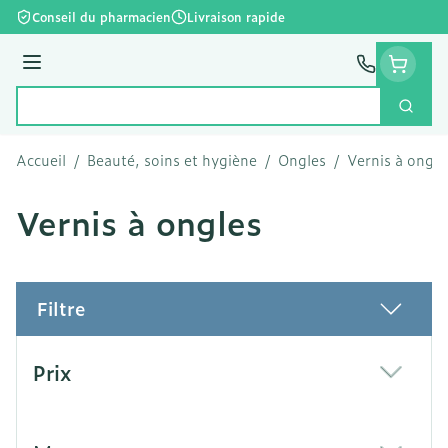
Aller au contenu
Conseil du pharmacien
Livraison rapide
Menu
Cherc
Rechercher
Accueil
/
Beauté, soins et hygiène
/
Ongles
/
Vernis à ongle
Vernis à ongles
Filtre
Passer à la liste des produits
Prix
filter