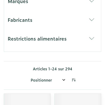
Marques
filter
Fabricants
filter
Restrictions alimentaires
filter
Articles
1
-
24
sur
294
Trier par: