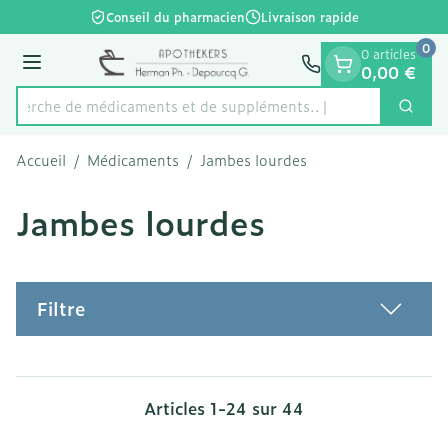
Diapositive 1 de 1
Aller au contenu
Conseil du pharmacien
Livraison rapide
0
0 articles
Menu
0,00 €
Recherche de médicamen
Cherc
Rechercher
Accueil
/
Médicaments
/
Jambes lourdes
Jambes lourdes
Filtre
Articles
1
-
24
sur
44