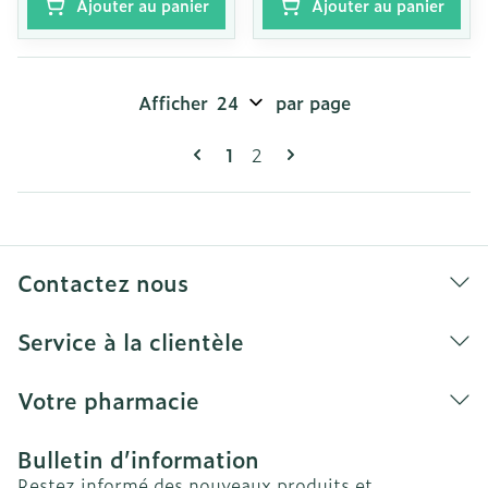
Ajouter au panier
Ajouter au panier
Afficher
par page
Pages
Vous lisez actuellement la pag
Page
1
2
Contactez nous
Service à la clientèle
Votre pharmacie
Bulletin d’information
Restez informé des nouveaux produits et