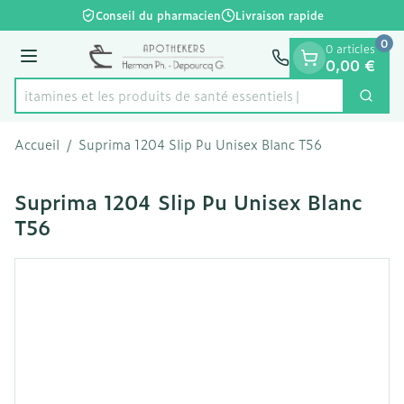
Diapositive 1 de 1
Aller au contenu
Conseil du pharmacien
Livraison rapide
0
0 articles
Menu
0,00 €
es vitamines et les produits de santé essentiels
Cherc
Rechercher
Accueil
/
Suprima 1204 Slip Pu Unisex Blanc T56
Suprima 1204 Slip Pu Unisex Blanc
T56