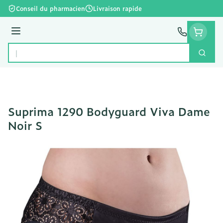
Aller au contenu
Conseil du pharmacien
Livraison rapide
Menu
Cherc
Rechercher
Suprima 1290 Bodyguard Viva Dame
Noir S