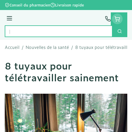
Aller au contenu
Conseil du pharmacien
Livraison rapide
Menu
Cherc
Rechercher
Accueil
/
Nouvelles de la santé
/
8 tuyaux pour télétravaille
8 tuyaux pour
télétravailler sainement