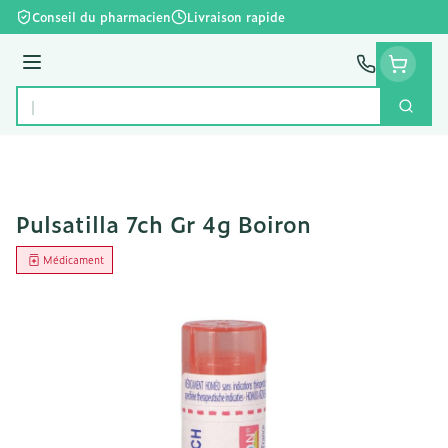
Aller au contenu
Conseil du pharmacien
Livraison rapide
Menu
Cherc
Rechercher
Pulsatilla 7ch Gr 4g Boiron
Médicament