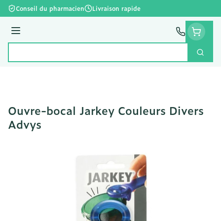
Aller au contenu
Conseil du pharmacien
Livraison rapide
Menu
Cherc
Rechercher
Ouvre-bocal Jarkey Couleurs Divers
Advys