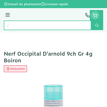
Aller au contenu
Conseil du pharmacien
Livraison rapide
Menu
Cherc
Rechercher
Nerf Occipital D'arnold 9ch Gr 4g
Boiron
Médicament