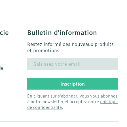
solaire
Hygiène
s
Lit
Escarres
l
Bain et douche
Afficher plus
ie
Voies urinaires
cie
Bulletin d’information
e
Restez informé des nouveaux produits
 au soleil
anxiété et
Arrêter de fumer
et promotions
us
Adresse mail
et
Instruments
de
: bandages
Médicaments anti-
ques
tumoraux
Inscription
et hygiène
Démaquillage et
nettoyage
En cliquant sur s'abonner, vous vous abonnez
Anesthésie
à notre newsletter et acceptez notre
politique
s et
Lait, gel, huile et crème
de confidentialité
.
ion
de nettoyage
 pieds
ie
Médications diverses
intime
Tonic - lotion
us