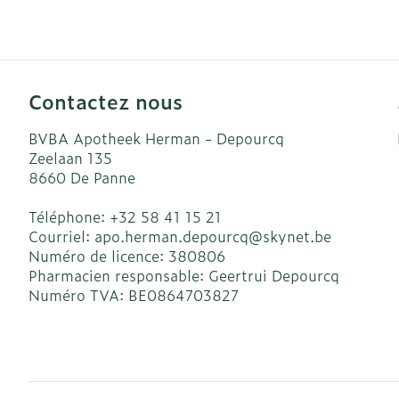
Accessoires a
Crème, gel et
Pieds et jamb
Oxygène
Pieds secs, cal
crevasses
Système respi
Contactez nous
Ampoules
BVBA Apotheek Herman - Depourcq
Callosités
Muscles et art
Zeelaan 135
Cors
8660
De Panne
Aiguilles et s
Afficher plus
Téléphone:
+32 58 41 15 21
Courriel:
apo.herman.depourcq@
skynet.be
Infections
Seringues
Numéro de licence:
380806
Solution injec
Pharmacien responsable:
Geertrui Depourcq
Spécifiquemen
Numéro TVA:
BE0864703827
hommes
Aiguilles
Poux
Aiguilles styl
Soins du corp
Afficher plus
Déodorants
Diagnostique
Soins du visa