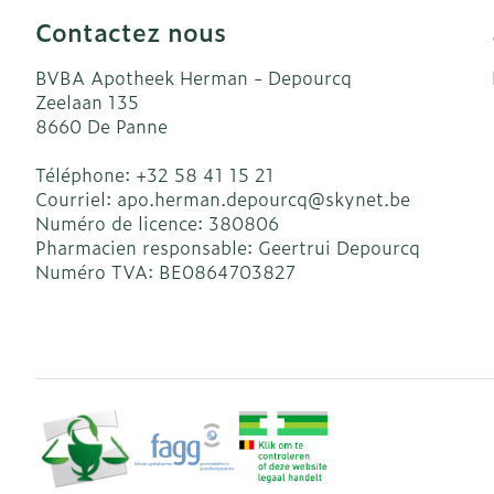
Accessoires a
Crème, gel et
Contactez nous
Pieds et jamb
Oxygène
BVBA Apotheek Herman - Depourcq
Pieds secs, cal
Zeelaan 135
crevasses
Système respi
8660
De Panne
Ampoules
Téléphone:
+32 58 41 15 21
Callosités
Muscles et art
Courriel:
apo.herman.depourcq@
skynet.be
Cors
Numéro de licence:
380806
Pharmacien responsable:
Geertrui Depourcq
Aiguilles et s
Afficher plus
Numéro TVA:
BE0864703827
Infections
Seringues
Solution injec
Spécifiquemen
hommes
Aiguilles
Poux
Aiguilles styl
Soins du corp
Afficher plus
Déodorants
Diagnostique
Soins du visa