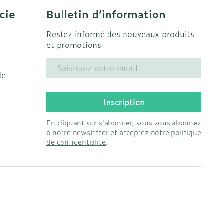
cie
Bulletin d’information
solaire
Hygiène
s
Lit
Escarres
Restez informé des nouveaux produits
l
Bain et douche
et promotions
Afficher plus
ie
Voies urinaires
Adresse mail
e
de
 au soleil
anxiété et
Arrêter de fumer
us
Inscription
et
Instruments
: bandages
En cliquant sur s'abonner, vous vous abonnez
Médicaments anti-
ques
à notre newsletter et acceptez notre
politique
tumoraux
de confidentialité
.
et hygiène
Démaquillage et
nettoyage
Anesthésie
s et
Lait, gel, huile et crème
ion
de nettoyage
 pieds
ie
Médications diverses
intime
Tonic - lotion
us