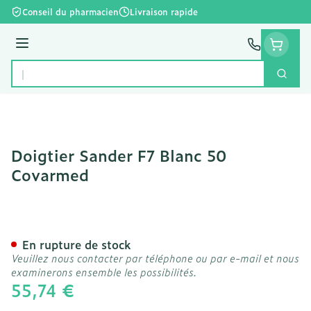
Aller au contenu
Conseil du pharmacien
Livraison rapide
Menu
Cherc
Rechercher
Doigtier Sander F7 Blanc 50
Covarmed
Doigtier Sander F7 Blanc
En rupture de stock
Veuillez nous contacter par téléphone ou par e-mail et nous
examinerons ensemble les possibilités.
55,74 €