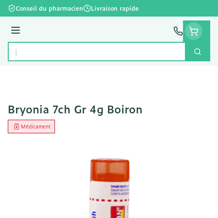
Aller au contenu
Conseil du pharmacien
Livraison rapide
Menu
Cherc
Rechercher
Bryonia 7ch Gr 4g Boiron
Médicament