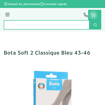
Aller au contenu
Conseil du pharmacien
Livraison rapide
Menu
Cherc
Rechercher
Bota Soft 2 Classique Bleu 43-46