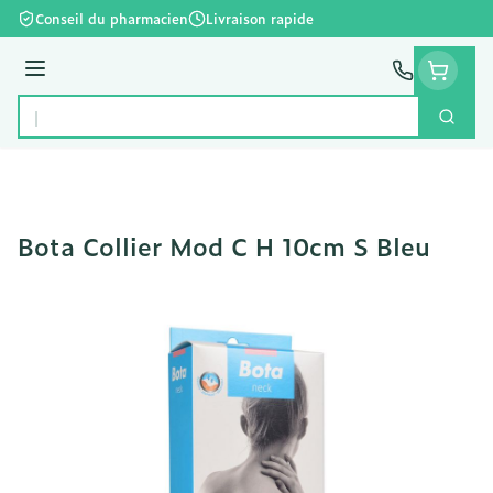
Aller au contenu
Conseil du pharmacien
Livraison rapide
Menu
Cherc
Rechercher
Bota Collier Mod C H 10cm S Bleu