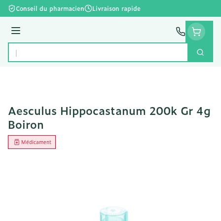
Aller au contenu
Conseil du pharmacien
Livraison rapide
Menu
Cherc
Rechercher
Aesculus Hippocastanum 200k Gr 4g
Boiron
Médicament