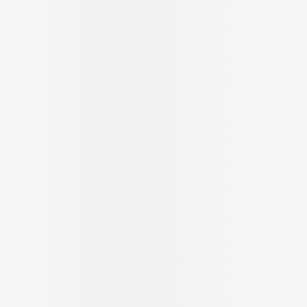
Soin intim
Ombres à paupières
Massage
Afficher plus
cessoires
Masques chirurgique
Afficher pl
ge
Compléments
Répulsifs a
nutritionnels
mentation
 - peau