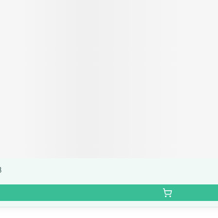
Autobronzants
Rasage
8