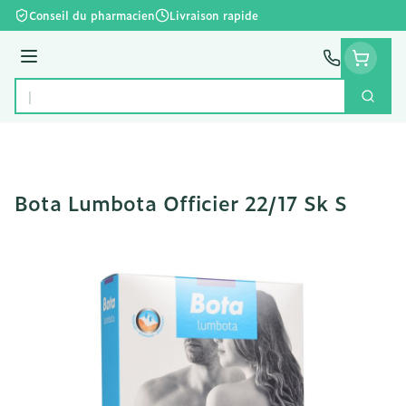
Aller au contenu
Conseil du pharmacien
Livraison rapide
Menu
Cherc
Rechercher
Bota Lumbota Officier 22/17 Sk S