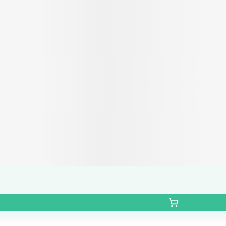
Autobronzants
Rasage