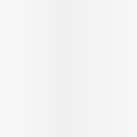
Soin intim
Ombres à paupières
Massage
Afficher plus
cessoires
Masques chirurgique
Afficher pl
ge
Compléments
Répulsifs a
nutritionnels
mentation
 - peau