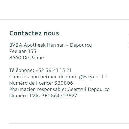
Accessoires a
Crème, gel et
Pieds et jamb
Oxygène
Pieds secs, cal
crevasses
Système respi
Contactez nous
Ampoules
BVBA Apotheek Herman - Depourcq
Callosités
Muscles et art
Zeelaan 135
Cors
8660
De Panne
Aiguilles et s
Afficher plus
Téléphone:
+32 58 41 15 21
Courriel:
apo.herman.depourcq@
skynet.be
Infections
Seringues
Numéro de licence:
380806
Solution injec
Pharmacien responsable:
Geertrui Depourcq
Spécifiquemen
Numéro TVA:
BE0864703827
hommes
Aiguilles
Poux
Aiguilles styl
Soins du corp
Afficher plus
Déodorants
Diagnostique
Soins du visa