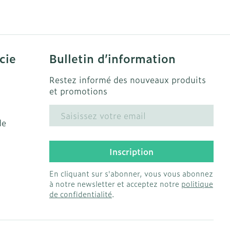
solaire
Hygiène
s
Lit
Escarres
l
Bain et douche
Afficher plus
ie
Voies urinaires
cie
Bulletin d’information
e
Restez informé des nouveaux produits
 au soleil
anxiété et
Arrêter de fumer
et promotions
us
Adresse mail
et
Instruments
de
: bandages
Médicaments anti-
ques
tumoraux
Inscription
et hygiène
Démaquillage et
nettoyage
En cliquant sur s'abonner, vous vous abonnez
Anesthésie
à notre newsletter et acceptez notre
politique
s et
Lait, gel, huile et crème
de confidentialité
.
ion
de nettoyage
 pieds
ie
Médications diverses
intime
Tonic - lotion
us