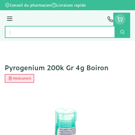
Aller au contenu
Conseil du pharmacien
Livraison rapide
Menu
Cherc
Rechercher
Pyrogenium 200k Gr 4g Boiron
Médicament