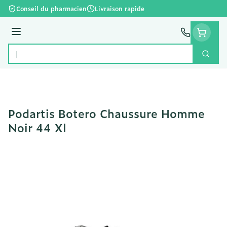
Aller au contenu
Conseil du pharmacien
Livraison rapide
Menu
Cherc
Rechercher
Podartis Botero Chaussure Homme
Noir 44 Xl