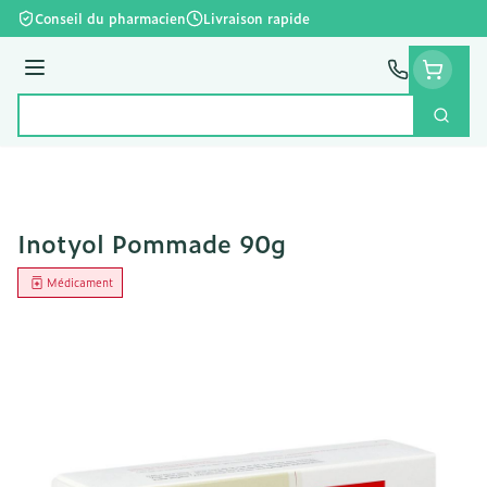
Aller au contenu
Conseil du pharmacien
Livraison rapide
Menu
Cherc
Rechercher
Inotyol Pommade 90g
Médicament