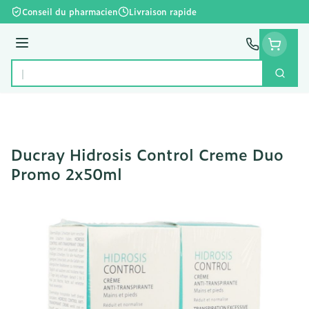
Aller au contenu
Conseil du pharmacien
Livraison rapide
Menu
Cherc
Rechercher
Ducray Hidrosis Control Creme Duo
Promo 2x50ml