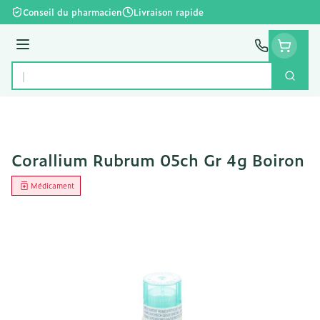
Aller au contenu
Conseil du pharmacien
Livraison rapide
Menu
Cherc
Rechercher
Corallium Rubrum 05ch Gr 4g Boiron
Médicament