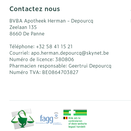
Accessoires a
Crème, gel et
Contactez nous
Pieds et jamb
Oxygène
BVBA Apotheek Herman - Depourcq
Pieds secs, cal
Zeelaan 135
crevasses
Système respi
8660
De Panne
Ampoules
Téléphone:
+32 58 41 15 21
Callosités
Muscles et art
Courriel:
apo.herman.depourcq@
skynet.be
Cors
Numéro de licence:
380806
Pharmacien responsable:
Geertrui Depourcq
Aiguilles et s
Afficher plus
Numéro TVA:
BE0864703827
Infections
Seringues
Solution injec
Spécifiquemen
hommes
Aiguilles
Poux
Aiguilles styl
Soins du corp
Afficher plus
Déodorants
Diagnostique
Soins du visa