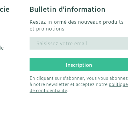
cie
Bulletin d’information
solaire
Hygiène
s
Lit
Escarres
Restez informé des nouveaux produits
l
Bain et douche
et promotions
Afficher plus
ie
Voies urinaires
Adresse mail
e
de
 au soleil
anxiété et
Arrêter de fumer
us
Inscription
et
Instruments
: bandages
En cliquant sur s'abonner, vous vous abonnez
Médicaments anti-
ques
à notre newsletter et acceptez notre
politique
tumoraux
de confidentialité
.
et hygiène
Démaquillage et
nettoyage
Anesthésie
s et
Lait, gel, huile et crème
ion
de nettoyage
 pieds
ie
Médications diverses
intime
Tonic - lotion
us