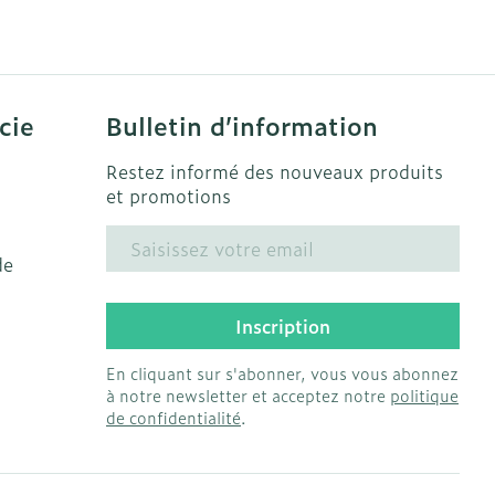
solaire
Hygiène
s
Lit
Escarres
l
Bain et douche
Afficher plus
ie
Voies urinaires
cie
Bulletin d’information
e
Restez informé des nouveaux produits
 au soleil
anxiété et
Arrêter de fumer
et promotions
us
Adresse mail
et
Instruments
de
: bandages
Médicaments anti-
ques
tumoraux
Inscription
et hygiène
Démaquillage et
nettoyage
En cliquant sur s'abonner, vous vous abonnez
Anesthésie
à notre newsletter et acceptez notre
politique
s et
Lait, gel, huile et crème
de confidentialité
.
ion
de nettoyage
 pieds
ie
Médications diverses
intime
Tonic - lotion
us