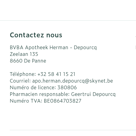
Accessoires a
Crème, gel et
Pieds et jamb
Oxygène
Pieds secs, cal
crevasses
Système respi
Contactez nous
Ampoules
BVBA Apotheek Herman - Depourcq
Callosités
Muscles et art
Zeelaan 135
Cors
8660
De Panne
Aiguilles et s
Afficher plus
Téléphone:
+32 58 41 15 21
Courriel:
apo.herman.depourcq@
skynet.be
Infections
Seringues
Numéro de licence:
380806
Solution injec
Pharmacien responsable:
Geertrui Depourcq
Spécifiquemen
Numéro TVA:
BE0864703827
hommes
Aiguilles
Poux
Aiguilles styl
Soins du corp
Afficher plus
Déodorants
Diagnostique
Soins du visa