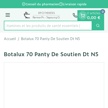
Diapositive 1 de 1
Aller au contenu
Conseil du pharmacien
Livraison rapide
0
0 articles
Menu
0,00 €
es vitamines et les produits de santé essentiels
Cherc
Rechercher
Accueil
/
Botalux 70 Panty De Soutien Dt N5
Botalux 70 Panty De Soutien Dt N5