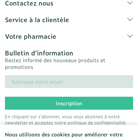
soleil à température ambiante.
Contactez nous
Certaines huiles, crèmes ou pommades peuvent
endommager les bas.
Service à la clientèle
Nous déclinons toute responsabilité en cas
d'une mauvaise utilisation ou d'une
Votre pharmacie
modification du produit par le patient
Bulletin d’information
Restez informé des nouveaux produits et
promotions
Adresse mail
Inscription
En cliquant sur s'abonner, vous vous abonnez à notre
newsletter et acceptez notre
politique de confidentialité
.
Nous utilisons des cookies pour améliorer votre