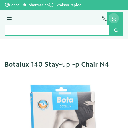
Aller au contenu
Conseil du pharmacien
Livraison rapide
Menu
Cherc
Rechercher
Botalux 140 Stay-up -p Chair N4