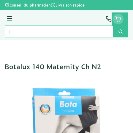
Aller au contenu
Conseil du pharmacien
Livraison rapide
Menu
Cherc
Rechercher
Botalux 140 Maternity Ch N2