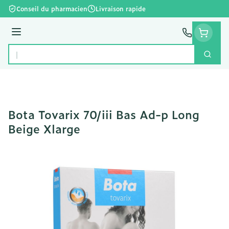
Aller au contenu
Conseil du pharmacien
Livraison rapide
Menu
Cherc
Rechercher
Bota Tovarix 70/iii Bas Ad-p Long
Beige Xlarge