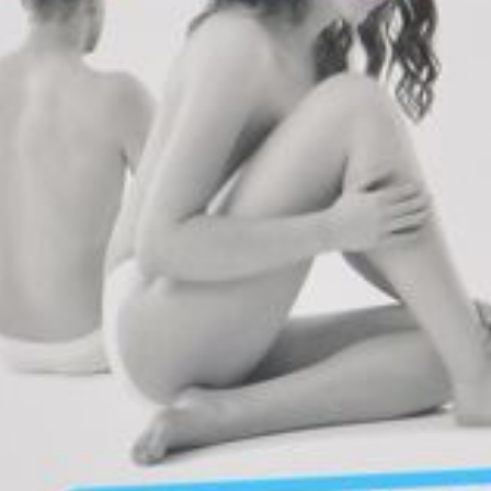
ge
Mascaras
Afficher pl
Soin intim
Ombres à paupières
Massage
Afficher plus
cessoires
Masques chirurgique
Afficher pl
ge
Compléments
Répulsifs a
nutritionnels
mentation
 - peau