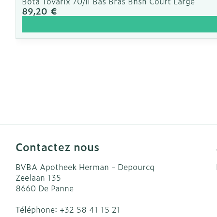
Bota Tovarix 70/ii Bas Bras Bhsh Court Large
89,20 €
Contactez nous
BVBA Apotheek Herman - Depourcq
Zeelaan 135
8660
De Panne
Téléphone:
+32 58 41 15 21