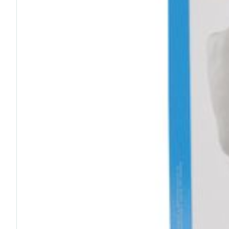
Soins du visa
Cheveux
Piluliers et ac
Soins du visa
Taches de pig
Peau sensible
irritée
Peau mixte
Peau terne
Afficher plus