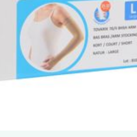
Autobronzants
Rasage