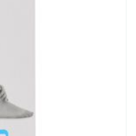
us
e
Eau micellaire
Yeux
us
Afficher plus
nti-insectes
Senteur