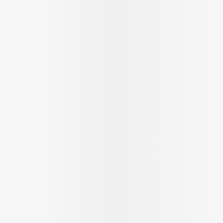
Soin intim
Ombres à paupières
Massage
Afficher plus
cessoires
Masques chirurgique
Afficher pl
ge
Compléments
Répulsifs a
nutritionnels
mentation
 - peau