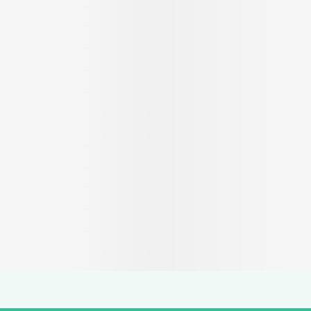
Autobronzants
Rasage