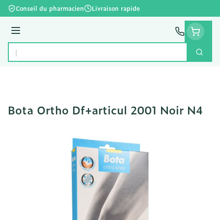
Aller au contenu
Conseil du pharmacien
Livraison rapide
Menu
Cherc
Rechercher
Bota Ortho Df+articul 2001 Noir N4